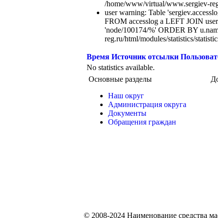
/home/www/virtual/www.sergiev-reg.ru
user warning: Table 'sergiev.accesslo
FROM accesslog a LEFT JOIN users
'node/100174/%' ORDER BY u.name
reg.ru/html/modules/statistics/statisti
Время
Источник отсылки
Пользоват
No statistics available.
Основные разделы
Д
Наш округ
Администрация округа
Документы
Обращения граждан
© 2008-2024 Наименование средства м