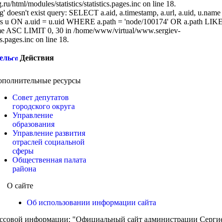
/html/modules/statistics/statistics.pages.inc on line 18.
g' doesn't exist query: SELECT a.aid, a.timestamp, a.url, a.uid, u.name
 u ON a.uid = u.uid WHERE a.path = 'node/100174' OR a.path LIK
 ASC LIMIT 0, 30 in /home/www/virtual/www.sergiev-
cs.pages.inc on line 18.
ель
Действия
ополнительные ресурсы
Совет депутатов
городского округа
Управление
образования
Управление развития
отраслей социальной
сферы
Общественная палата
района
О сайте
Об использовании информации сайта
ассовой информации: "Официальный сайт администрации Сергиев