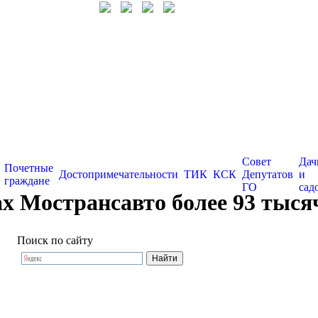
Совет
Дач
Почетные
Достопримечательности
ТИК
КСК
Депутатов
и
граждане
ГО
сад
х Мострансавто более 93 тыся
Поиск по сайту