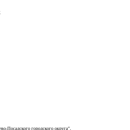
E
о-Посадского городского округа".