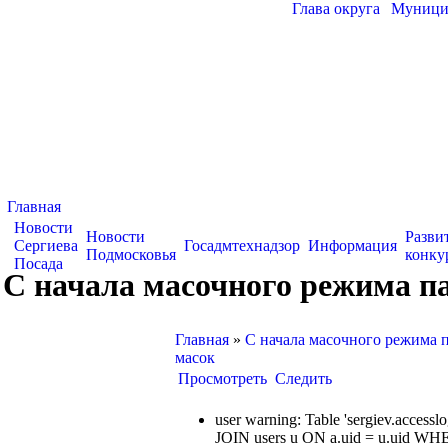
Глава округа
|
Муницип
Главная
Новости
Новости
Разви
Сергиева
Госадмтехнадзор
Информация
Подмосковья
конку
Посада
С начала масочного режима па
Главная
»
С начала масочного режима 
масок
Просмотреть
Следить
user warning: Table 'sergiev.acce
JOIN users u ON a.uid = u.uid WHE