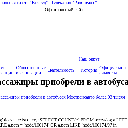
альная газета "Вперед"
|
Телеканал "Радонежье"
Официальный сайт
Наш округ
тие
Общественные
Официальные
Деятельность
История
ренции
организации
символы
ссажиры приобрели в автобуса
пассажиры приобрели в автобусах Мострансавто более 93 тысяч
sslog' doesn't exist query: SELECT COUNT(*) FROM accesslog a LEFT
RE a.path = 'node/100174' OR a.path LIKE 'node/100174/%' in