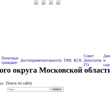
Совет
Дач
Почетные
Достопримечательности
ТИК
КСК
Депутатов
и
граждане
ГО
сад
го округа Московской области
Поиск по сайту
от