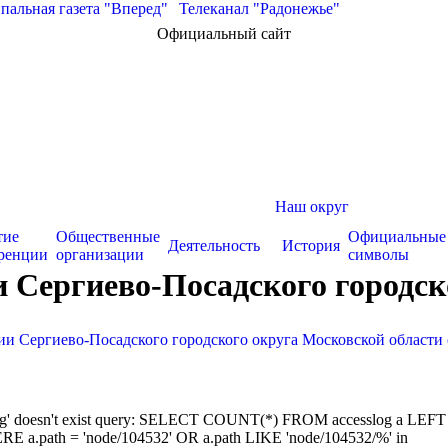
альная газета "Вперед"
|
Телеканал "Радонежье"
Официальный сайт
Наш округ
тие
Общественные
Официальные
Деятельность
История
ренции
организации
символы
 Сергиево-Посадского городско
и Сергиево-Посадского городского округа Московской области 
sslog' doesn't exist query: SELECT COUNT(*) FROM accesslog a LEFT
RE a.path = 'node/104532' OR a.path LIKE 'node/104532/%' in