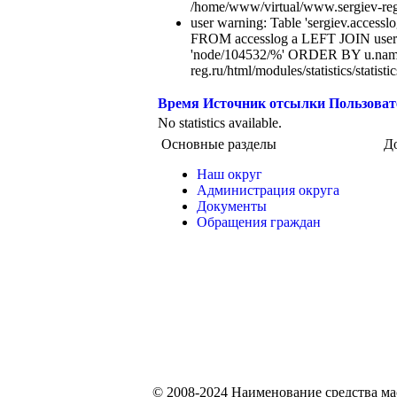
/home/www/virtual/www.sergiev-reg.ru
user warning: Table 'sergiev.accesslo
FROM accesslog a LEFT JOIN users
'node/104532/%' ORDER BY u.name
reg.ru/html/modules/statistics/statisti
Время
Источник отсылки
Пользоват
No statistics available.
Основные разделы
Д
Наш округ
Администрация округа
Документы
Обращения граждан
© 2008-2024 Наименование средства м