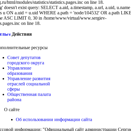
/html/modules/statistics/statistics.pages.inc on line 18.
g' doesn't exist query: SELECT a.aid, a.timestamp, a.url, a.uid, u.name
 u ON a.uid = u.uid WHERE a.path = 'node/104532' OR a.path LIK
 ASC LIMIT 0, 30 in /home/www/virtual/www.sergiev-
cs.pages.inc on line 18.
ель
Действия
ополнительные ресурсы
Совет депутатов
городского округа
Управление
образования
Управление развития
отраслей социальной
сферы
Общественная палата
района
О сайте
Об использовании информации сайта
ассовой информации: "Официальный сайт администрации Сергиев