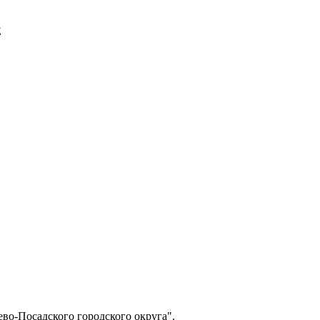
E
о-Посадского городского округа".