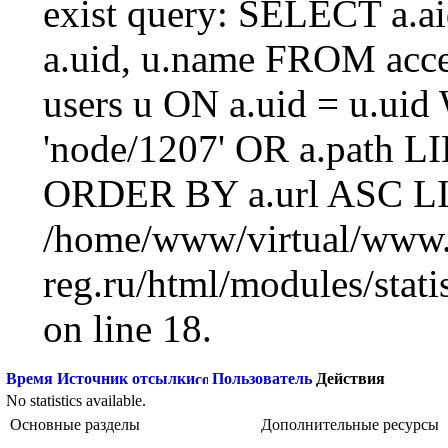
exist query: SELECT a.aid
a.uid, u.name FROM acc
users u ON a.uid = u.ui
'node/1207' OR a.path L
ORDER BY a.url ASC LI
/home/www/virtual/www.
reg.ru/html/modules/statis
on line 18.
Время
Источник отсылки
Пользователь
Действия
No statistics available.
Основные разделы
Дополнительные ресурсы