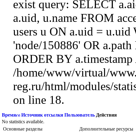
exist query: SELECT a.aid
a.uid, u.name FROM acc
users u ON a.uid = u.ui
'node/150886' OR a.path
ORDER BY a.timestamp 
/home/www/virtual/www.
reg.ru/html/modules/statis
on line 18.
Время
Источник отсылки
Пользователь
Действия
No statistics available.
Основные разделы
Дополнительные ресурсы