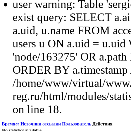
user warning: Table 'sergi
exist query: SELECT a.aid
a.uid, u.name FROM acc
users u ON a.uid = u.ui
'node/163275' OR a.path
ORDER BY a.timestamp 
/home/www/virtual/www.
reg.ru/html/modules/statis
on line 18.
Время
Источник отсылки
Пользователь
Действия
No statistics available.