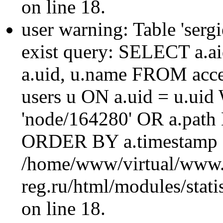
on line 18.
user warning: Table 'sergi
exist query: SELECT a.aid
a.uid, u.name FROM acc
users u ON a.uid = u.ui
'node/164280' OR a.path
ORDER BY a.timestamp 
/home/www/virtual/www.
reg.ru/html/modules/statis
on line 18.