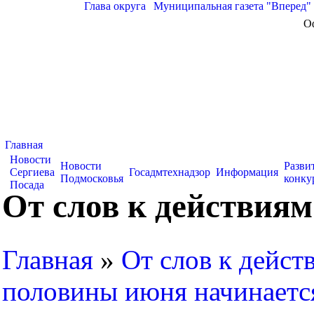
Глава округа
|
Муниципальная газета "Вперед"
О
Главная
Новости
Новости
Разви
Сергиева
Госадмтехнадзор
Информация
Подмосковья
конку
Посада
От слов к действия
Главная
»
От слов к дейст
половины июня начинаетс