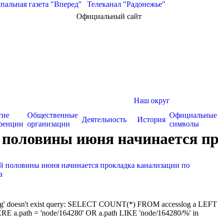
альная газета "Вперед"
|
Телеканал "Радонежье"
Официальный сайт
Наш округ
тие
Общественные
Официальные
Деятельность
История
ренции
организации
символы
ой половины июня начинается п
ой половины июня начинается прокладка канализации по
а
sslog' doesn't exist query: SELECT COUNT(*) FROM accesslog a LEFT
RE a.path = 'node/164280' OR a.path LIKE 'node/164280/%' in