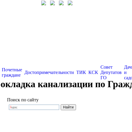
Совет
Дач
Почетные
Достопримечательности
ТИК
КСК
Депутатов
и
граждане
ГО
сад
рокладка канализации по Граж
Поиск по сайту