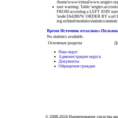
/home/www/virtual/www.sergiev-reg.ru
user warning: Table 'sergiev.accesslo
FROM accesslog a LEFT JOIN users
'node/164280/%' ORDER BY a.url 
reg.ru/html/modules/statistics/statisti
Время
Источник отсылки
Пользов
No statistics available.
Основные разделы
Д
Наш округ
Администрация округа
Документы
Обращения граждан
© 2008-2024 Наименование средства м