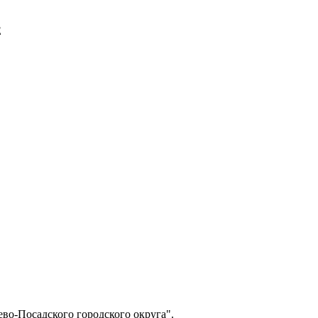
E
о-Посадского городского округа".