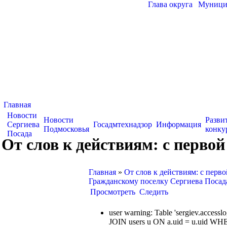
Глава округа
|
Муницип
Главная
Новости
Новости
Разви
Сергиева
Госадмтехнадзор
Информация
Подмосковья
конку
Посада
От слов к действиям: с перв
Главная
»
От слов к действиям: с перв
Гражданскому поселку Сергиева Посад
Просмотреть
Следить
user warning: Table 'sergiev.acce
JOIN users u ON a.uid = u.uid WHE