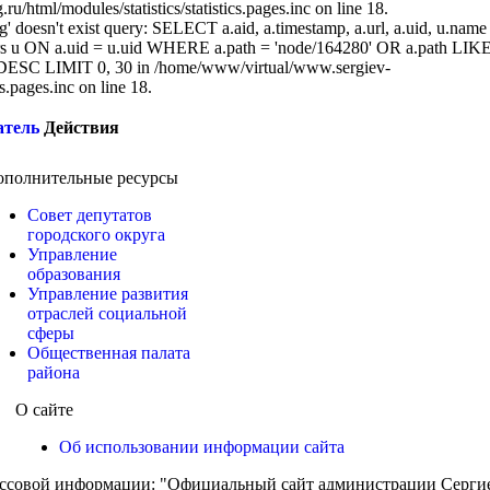
/html/modules/statistics/statistics.pages.inc on line 18.
g' doesn't exist query: SELECT a.aid, a.timestamp, a.url, a.uid, u.name
 u ON a.uid = u.uid WHERE a.path = 'node/164280' OR a.path LIK
DESC LIMIT 0, 30 in /home/www/virtual/www.sergiev-
cs.pages.inc on line 18.
атель
Действия
ополнительные ресурсы
Совет депутатов
городского округа
Управление
образования
Управление развития
отраслей социальной
сферы
Общественная палата
района
О сайте
Об использовании информации сайта
ассовой информации: "Официальный сайт администрации Сергиев