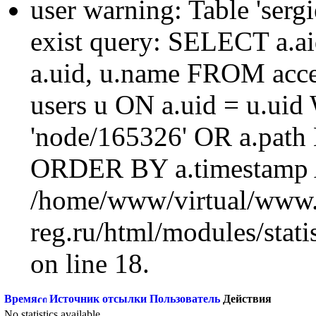
user warning: Table 'sergi
exist query: SELECT a.aid
a.uid, u.name FROM acc
users u ON a.uid = u.ui
'node/165326' OR a.path
ORDER BY a.timestamp 
/home/www/virtual/www.
reg.ru/html/modules/statis
on line 18.
Время
Источник отсылки
Пользователь
Действия
No statistics available.