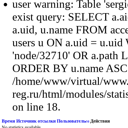
user warning: Table 'sergi
exist query: SELECT a.aid
a.uid, u.name FROM acc
users u ON a.uid = u.ui
'node/32710' OR a.path 
ORDER BY u.name ASC L
/home/www/virtual/www.
reg.ru/html/modules/statis
on line 18.
Время
Источник отсылки
Пользователь
Действия
No statistics available.