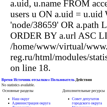
a.uid, u.name FROM acc
users u ON a.uid = u.ui
'node/38659' OR a.path 
ORDER BY a.url ASC LI
/home/www/virtual/www.
reg.ru/html/modules/statis
on line 18.
Время
Источник отсылки
Пользователь
Действия
No statistics available.
Основные разделы
Дополнительные ресурсы
Наш округ
Совет депутатов
Администрация округа
городского округа