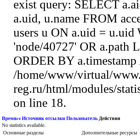
exist query: SELECT a.aid
a.uid, u.name FROM acc
users u ON a.uid = u.ui
'node/40727' OR a.path 
ORDER BY a.timestamp 
/home/www/virtual/www.
reg.ru/html/modules/statis
on line 18.
Время
Источник отсылки
Пользователь
Действия
No statistics available.
Основные разделы
Дополнительные ресурсы