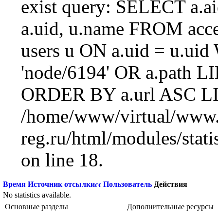
exist query: SELECT a.aid
a.uid, u.name FROM acc
users u ON a.uid = u.ui
'node/6194' OR a.path L
ORDER BY a.url ASC LI
/home/www/virtual/www.
reg.ru/html/modules/statis
on line 18.
Время
Источник отсылки
Пользователь
Действия
No statistics available.
Основные разделы
Дополнительные ресурсы