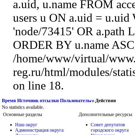
a.uid, u.name FROM acc
users u ON a.uid = u.ui
'node/73415' OR a.path 
ORDER BY u.name ASC L
/home/www/virtual/www.
reg.ru/html/modules/statis
on line 18.
Время
Источник отсылки
Пользователь
Действия
No statistics available.
Основные разделы
Дополнительные ресурсы
Наш округ
Совет депутатов
Администрация округа
городского округа