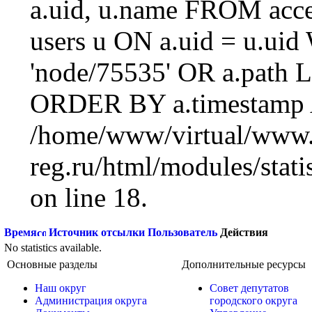
a.uid, u.name FROM acc
users u ON a.uid = u.ui
'node/75535' OR a.path 
ORDER BY a.timestamp 
/home/www/virtual/www.
reg.ru/html/modules/statis
on line 18.
Время
Источник отсылки
Пользователь
Действия
No statistics available.
Основные разделы
Дополнительные ресурсы
Наш округ
Совет депутатов
Администрация округа
городского округа