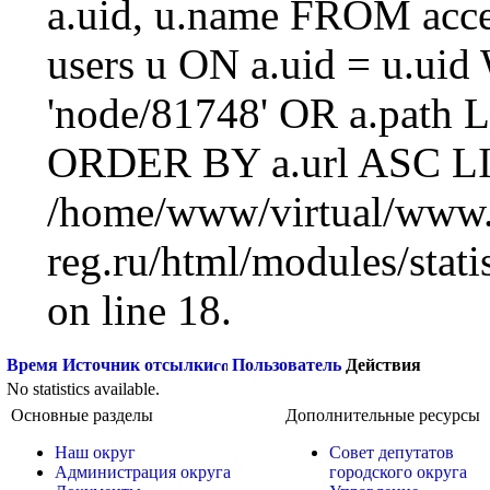
a.uid, u.name FROM acc
users u ON a.uid = u.ui
'node/81748' OR a.path 
ORDER BY a.url ASC LI
/home/www/virtual/www.
reg.ru/html/modules/statis
on line 18.
Время
Источник отсылки
Пользователь
Действия
No statistics available.
Основные разделы
Дополнительные ресурсы
Наш округ
Совет депутатов
Администрация округа
городского округа