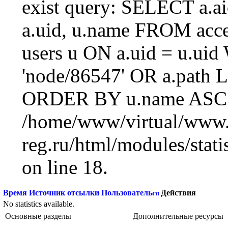
exist query: SELECT a.aid
a.uid, u.name FROM acc
users u ON a.uid = u.ui
'node/86547' OR a.path 
ORDER BY u.name ASC L
/home/www/virtual/www.
reg.ru/html/modules/statis
on line 18.
Время
Источник отсылки
Пользователь
Действия
No statistics available.
Основные разделы
Дополнительные ресурсы