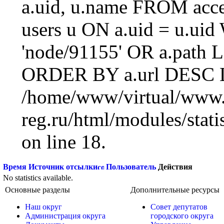
a.uid, u.name FROM acc
users u ON a.uid = u.ui
'node/91155' OR a.path 
ORDER BY a.url DESC L
/home/www/virtual/www.
reg.ru/html/modules/statis
on line 18.
Время
Источник отсылки
Пользователь
Действия
No statistics available.
Основные разделы
Дополнительные ресурсы
Наш округ
Совет депутатов
Администрация округа
городского округа