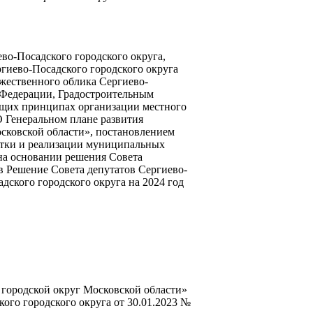
во-Посадского городского округа,
гиево-Посадского городского округа
жественного облика Сергиево-
 Федерации, Градостроительным
бщих принципах организации местного
О Генеральном плане развития
сковской области», постановлением
отки и реализации муниципальных
на основании решения Совета
в Решение Совета депутатов Сергиево-
дского городского округа на 2024 год
городской округ Московской области»
го городского округа от 30.01.2023 №