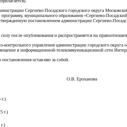
прилагается).
министрации Сергиево-Посадского городского округа Московско
программу, муниципального образования «Сергиево-Посадский 
 утвержденную постановлением администрации Сергиево-Посадско
в силу после опубликования и распространяется на правоотношен
но-контрольного управления администрации городского округа 
змещение в информационной-телекоммуникационной сети Интерне
о постановления оставляю за собой.
 округа О.В. Ероханова
г.)
5 г.)
г.)