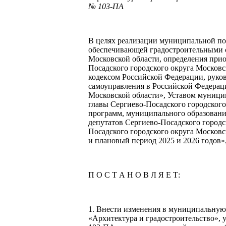
№ 103-ПА
В целях реализации муниципальной по
обеспечивающей градостроительными ср
Московской области, определения при
Посадского городского округа Москов
кодексом Российской Федерации, руко
самоуправления в Российской Федераци
Московской области», Уставом муници
главы Сергиево-Посадского городског
программ, муниципального образовани
депутатов Сергиево-Посадского городс
Посадского городского округа Московс
и плановый период 2025 и 2026 годов»
П О С Т А Н О В Л Я Е Т:
1. Внести изменения в муниципальную
«Архитектура и градостроительство»,