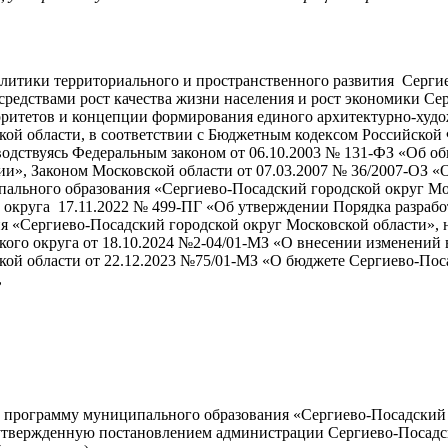
литики территориального и пространственного развития Сергие
едствами рост качества жизни населения и рост экономики Сер
оритетов и концепции формирования единого архитектурно-худо
ской области, в соответствии с Бюджетным кодексом Российской
водствуясь Федеральным законом от 06.10.2003 № 131-ФЗ «Об о
и», Законом Московской области от 07.03.2007 № 36/2007-ОЗ «
пального образования «Сергиево-Посадский городской округ Мо
о округа 17.11.2022 № 499-ПГ «Об утверждении Порядка разраб
я «Сергиево-Посадский городской округ Московской области», 
кого округа от 18.10.2024 №2-04/01-МЗ «О внесении изменений 
кой области от 22.12.2023 №75/01-МЗ «О бюджете Сергиево-Поса
,
 программу муниципального образования «Сергиево-Посадский 
 утвержденную постановлением администрации Сергиево-Посадско