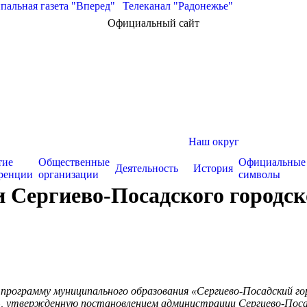
альная газета "Вперед"
|
Телеканал "Радонежье"
Официальный сайт
Наш округ
тие
Общественные
Официальные
Деятельность
История
ренции
организации
символы
Сергиево-Посадского городско
 программу муниципального образования «Сергиево-Посадский го
 утвержденную постановлением администрации Сергиево-Посадс