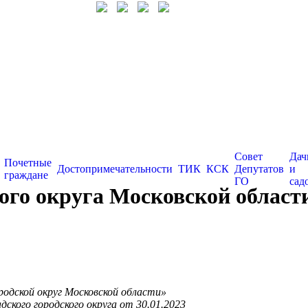
Совет
Дач
Почетные
Достопримечательности
ТИК
КСК
Депутатов
и
граждане
ГО
сад
го округа Московской области
родской округ Московской области»
кого городского округа от 30.01.2023