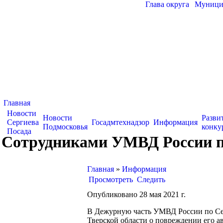
Глава округа
|
Муницип
Главная
Новости
Новости
Разви
Сергиева
Госадмтехнадзор
Информация
Подмосковья
конку
Посада
Сотрудниками УМВД России по
Главная
»
Информация
Просмотреть
Следить
Опубликовано 28 мая 2021 г.
В Дежурную часть УМВД России по Серг
Тверской области о повреждении его а