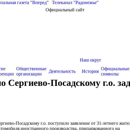
альная газета "Вперед"
|
Телеканал "Радонежье"
Официальный сайт
Наш округ
тие
Общественные
Официальные
Деятельность
История
ренции
организации
символы
 Сергиево-Посадскому г.о. з
иево-Посадскому г.о. поступило заявление от 31-летнего жите
втомобиля иностранного производства, припаркованного на