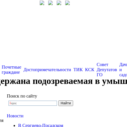
Совет
Дач
Почетные
Достопримечательности
ТИК
КСК
Депутатов
и
граждане
ГО
сад
адержана подозреваемая в умы
Поиск по сайту
Новости
ля
В Сергиево-Посадском