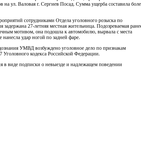
в на ул. Валовая г. Сергиев Посад. Сумма ущерба составила боле
ероприятий сотрудниками Отдела уголовного розыска по
 задержана 27-летняя местная жительница. Подозреваемая ране
личным мотивом, она подошла к автомобилю, вырвала с места
е нанесла удар ногой по задней фаре.
дознания УМВД возбуждено уголовное дело по признакам
67 Уголовного кодекса Российской Федерации.
ия в виде подписки о невыезде и надлежащем поведении