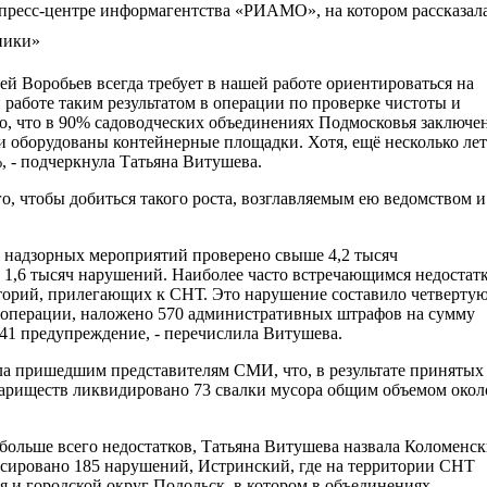
 пресс-центре информагентства «РИАМО», на котором рассказал
ники»
ей Воробьев всегда требует в нашей работе ориентироваться на
 работе таким результатом в операции по проверке чистоты и
о, что в 90% садоводческих объединениях Подмосковья заключе
 и оборудованы контейнерные площадки. Хотя, ещё несколько лет
, - подчеркнула Татьяна Витушева.
о, чтобы добиться такого роста, возглавляемым ею ведомством и
ду надзорных мероприятий проверено свыше 4,2 тысяч
 1,6 тысяч нарушений. Наиболее часто встречающимся недостат
торий, прилегающих к СНТ. Это нарушение составило четверту
м операции, наложено 570 административных штрафов на сумму
41 предупреждение, - перечислила Витушева.
ла пришедшим представителям СМИ, что, в результате принятых
вариществ ликвидировано 73 свалки мусора общим объемом окол
о больше всего недостатков, Татьяна Витушева назвала Коломенс
ксировано 185 нарушений, Истринский, где на территории СНТ
 и городской округ Подольск, в котором в объединениях