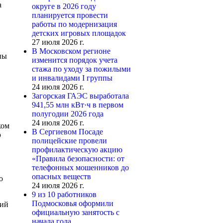
а
округе в 2026 году
планируется провести
работы по модернизация
детских игровых площадок
27 июля 2026 г.
В Московском регионе
ны
изменится порядок учета
стажа по уходу за пожилыми
и инвалидами I группы
24 июля 2026 г.
Загорская ГАЭС выработала
941,55 млн кВт·ч в первом
полугодии 2026 года
24 июля 2026 г.
ком
В Сергиевом Посаде
ю
полицейские провели
профилактическую акцию
«Правила безопасности: от
телефонных мошенников до
опасных веществ
о
24 июля 2026 г.
9 из 10 работников
Подмосковья оформили
кий
официальную занятость с
начала года