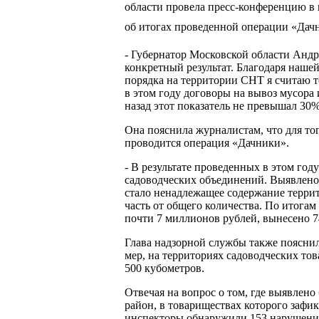
области провела пресс-конференцию в
об итогах проведенной операции «Дач
- Губернатор Московской области Андр
конкретный результат. Благодаря нашей
порядка на территории СНТ я считаю т
в этом году договоры на вывоз мусора
назад этот показатель не превышал 30%
Она пояснила журналистам, что для тог
проводится операция «Дачники».
- В результате проведенных в этом го
садоводческих объединений. Выявлено
стало ненадлежащее содержание терри
часть от общего количества. По итога
почти 7 миллионов рублей, вынесено 7
Глава надзорной службы также поясни
мер, на территориях садоводческих то
500 кубометров.
Отвечая на вопрос о том, где выявлен
район, в товариществах которого зафи
инспекторы обнаружили 153 нарушения