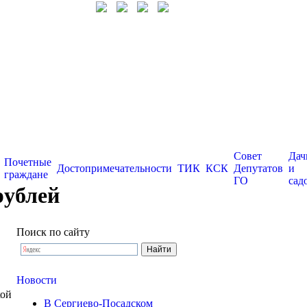
Совет
Дач
Почетные
Достопримечательности
ТИК
КСК
Депутатов
и
граждане
ГО
сад
рублей
Поиск по сайту
Новости
кой
В Сергиево-Посадском