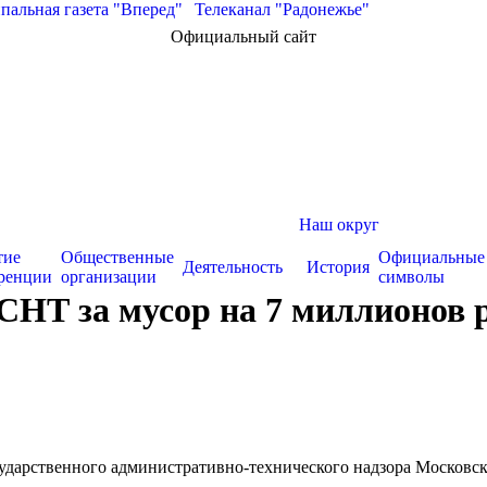
альная газета "Вперед"
|
Телеканал "Радонежье"
Официальный сайт
Наш округ
тие
Общественные
Официальные
Деятельность
История
ренции
организации
символы
СНТ за мусор на 7 миллионов 
сударственного административно-технического надзора Московс