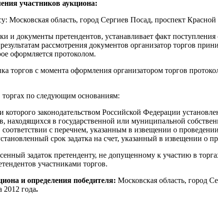
ления участников аукциона:
ресу: Московская область, город Сергиев Посад, проспект Красной
вки и документы претендентов, устанавливает факт поступления 
 результатам рассмотрения документов организатор торгов прин
рое оформляется протоколом.
ика торгов с момента оформления организатором торгов протоко
в торгах по следующим основаниям:
ии которого законодательством Российской Федерации установле
ов, находящихся в государственной или муниципальной собствен
 соответствии с перечнем, указанным в извещении о проведении
становленный срок задатка на счет, указанный в извещении о п
сенный задаток претенденту, не допущенному к участию в торгах
етендентов участниками торгов.
кциона и определения победителя:
Московская область, город С
а 2012 года
.