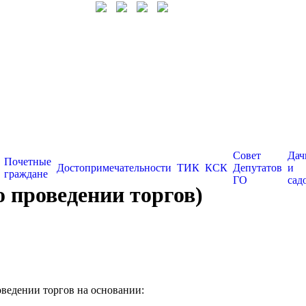
Совет
Дач
Почетные
Достопримечательности
ТИК
КСК
Депутатов
и
граждане
ГО
сад
 проведении торгов)
оведении торгов на основании: