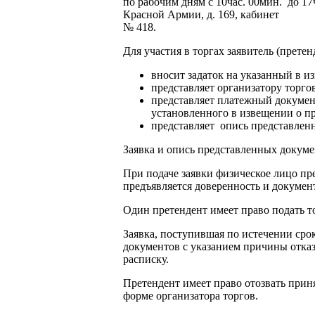
по рабочим дням с 10час. 00мин. до 17
Красной Армии, д. 169, кабинет
№ 418.
Для участия в торгах заявитель (претен
вносит задаток на указанный в и
представляет организатору торгов
представляет платежный докумен
установленного в извещении о пр
представляет опись представлен
Заявка и опись представленных докумен
При подаче заявки физическое лицо пр
предъявляется доверенность и докумен
Один претендент имеет право подать то
Заявка, поступившая по истечении срок
документов с указанием причины отказ
расписку.
Претендент имеет право отозвать прин
форме организатора торгов.