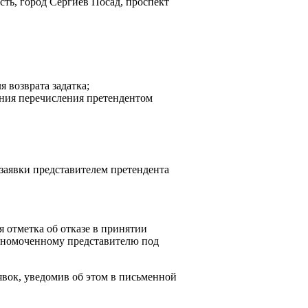
сть, город Сергиев Посад, проспект
 возврата задатка;
ения перечисления претендентом
 заявки представителем претендента
я отметка об отказе в принятии
олномоченному представителю под
явок, уведомив об этом в письменной