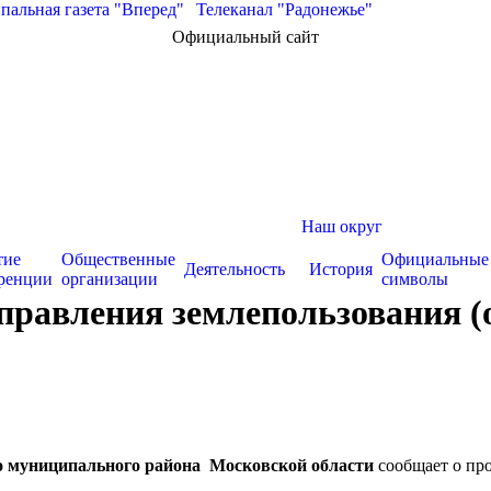
альная газета "Вперед"
|
Телеканал "Радонежье"
Официальный сайт
Наш округ
тие
Общественные
Официальные
Деятельность
История
ренции
организации
символы
равления землепользования (о
о муниципального района Московской области
сообщает о пр