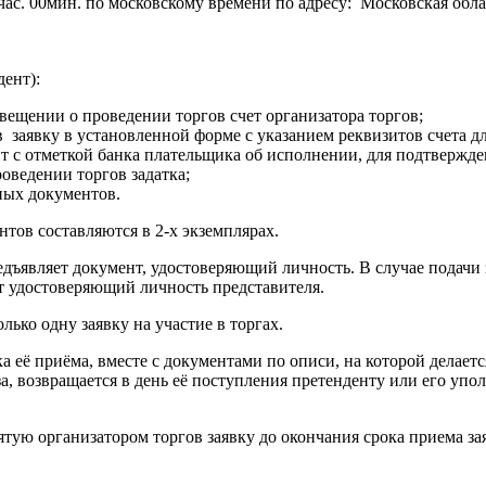
час. 00мин. по московскому времени по адресу: Московская обла
дент):
звещении о проведении торгов счет организатора торгов;
 заявку в установленной форме с указанием реквизитов счета для
т с отметкой банка плательщика об исполнении, для подтвержд
оведении торгов задатка;
ных документов.
тов составляются в 2-х экземплярах.
едъявляет документ, удостоверяющий личность. В случае подачи
т удостоверяющий личность представителя.
лько одну заявку на участие в торгах.
а её приёма, вместе с документами по описи, на которой делаетс
а, возвращается в день её поступления претенденту или его уп
ятую организатором торгов заявку до окончания срока приема за