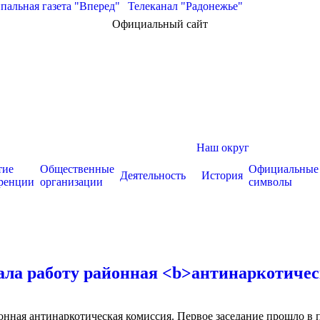
альная газета "Вперед"
|
Телеканал "Радонежье"
Официальный сайт
Наш округ
тие
Общественные
Официальные
Деятельность
История
ренции
организации
символы
ала работу районная <b>антинаркотиче
онная антинаркотическая комиссия. Первое заседание прошло в 