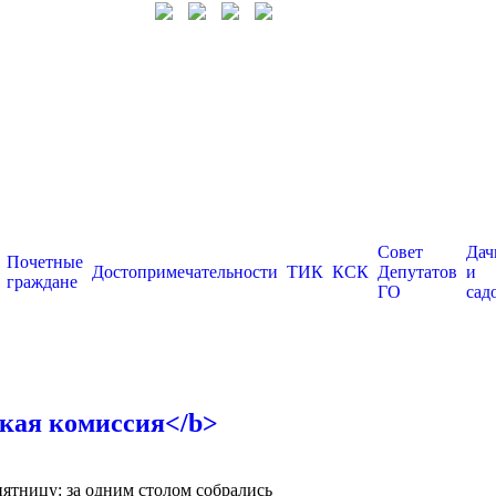
Совет
Дач
Почетные
Достопримечательности
ТИК
КСК
Депутатов
и
граждане
ГО
сад
ская комиссия</b>
пятницу: за одним столом собрались