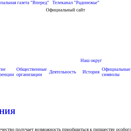
альная газета "Вперед"
|
Телеканал "Радонежье"
Официальный сайт
Наш округ
тие
Общественные
Официальные
Деятельность
История
ренции
организации
символы
ЕНИЯ
вечество получает возможность приобщиться к пиршеству особ