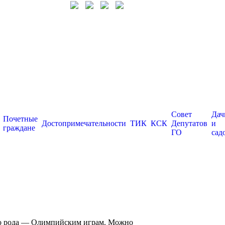
Совет
Дач
Почетные
Достопримечательности
ТИК
КСК
Депутатов
и
граждане
ГО
сад
ого рода — Олимпийским играм. Можно