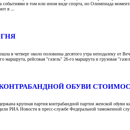
за событиями в том или ином виде спорта, но Олимпиада момент
т в ...
ОГНЯ
ошла в четверг около половины десятого утра неподалеку от Веч
о маршрута, рейсовая "газель" 26-го маршрута и грузовая "газел
 КОНТРАБАНДНОЙ ОБУВИ СТОИМОС
ержана крупная партия контрабандной партии женской обуви ки
щили РИА Новости в пресс-службе Федеральной таможенной служ