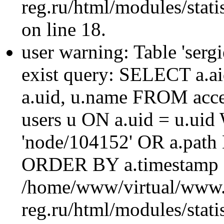
reg.ru/html/modules/statis
on line 18.
user warning: Table 'sergi
exist query: SELECT a.aid
a.uid, u.name FROM acc
users u ON a.uid = u.ui
'node/104152' OR a.path
ORDER BY a.timestamp 
/home/www/virtual/www.
reg.ru/html/modules/statis