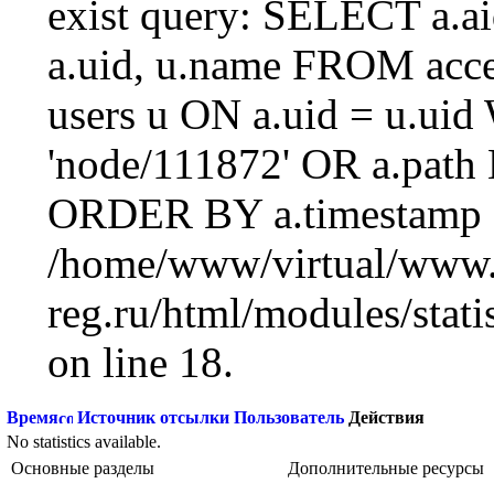
exist query: SELECT a.aid
a.uid, u.name FROM acc
users u ON a.uid = u.ui
'node/111872' OR a.path
ORDER BY a.timestamp 
/home/www/virtual/www.
reg.ru/html/modules/statis
on line 18.
Время
Источник отсылки
Пользователь
Действия
No statistics available.
Основные разделы
Дополнительные ресурсы