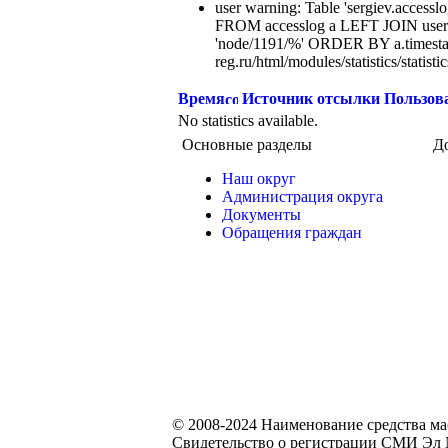
user warning: Table 'sergiev.accesslo
FROM accesslog a LEFT JOIN users
'node/1191/%' ORDER BY a.timest
reg.ru/html/modules/statistics/statisti
Время
Источник отсылки
Пользов
No statistics available.
Основные разделы
Д
Наш округ
Администрация округа
Документы
Обращения граждан
© 2008-2024 Наименование средства м
Свидетельство о регистрации СМИ Эл №