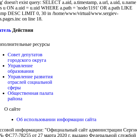
g' doesn't exist query: SELECT a.aid, a.timestamp, a.url, a.uid, u.name
 u ON a.uid = u.uid WHERE a.path = 'node/1191' OR a.path LIKE
amp DESC LIMIT 0, 30 in /home/www/virtual/www.sergiev-
cs.pages.inc on line 18.
атель
Действия
ополнительные ресурсы
Совет депутатов
городского округа
Управление
образования
Управление развития
отраслей социальной
сферы
Общественная палата
района
О сайте
Об использовании информации сайта
ассовой информации: "Официальный сайт администрации Сергиев
 ФС77-78255 от 27 марта 2020 г. выдано Федеральной службой п