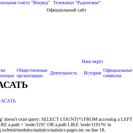
альная газета "Вперед"
|
Телеканал "Радонежье"
Официальный сайт
Наш округ
тие
Общественные
Официальные
Деятельность
История
ренции
организации
символы
АСАТЬ
ПАСАТЬ
sslog' doesn't exist query: SELECT COUNT(*) FROM accesslog a LEFT
RE a.path = 'node/1191' OR a.path LIKE 'node/1191/%' in
/html/modules/statistics/statistics.pages.inc on line 18.