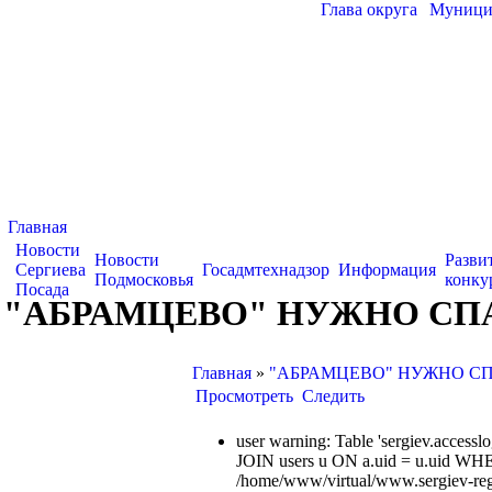
Глава округа
|
Муницип
Главная
Новости
Новости
Разви
Сергиева
Госадмтехнадзор
Информация
Подмосковья
конку
Посада
"АБРАМЦЕВО" НУЖНО СП
Главная
»
"АБРАМЦЕВО" НУЖНО С
Просмотреть
Следить
user warning: Table 'sergiev.acce
JOIN users u ON a.uid = u.uid WHE
/home/www/virtual/www.sergiev-reg.ru