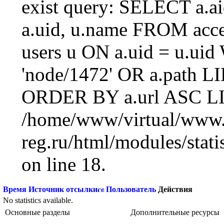
exist query: SELECT a.aid
a.uid, u.name FROM acc
users u ON a.uid = u.ui
'node/1472' OR a.path L
ORDER BY a.url ASC LI
/home/www/virtual/www.
reg.ru/html/modules/statis
on line 18.
Время
Источник отсылки
Пользователь
Действия
No statistics available.
Основные разделы
Дополнительные ресурсы