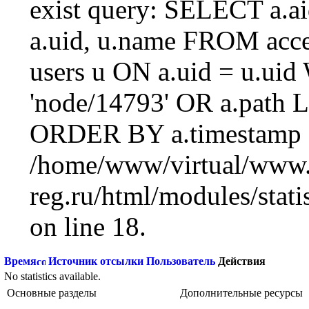
exist query: SELECT a.aid
a.uid, u.name FROM acc
users u ON a.uid = u.ui
'node/14793' OR a.path 
ORDER BY a.timestamp 
/home/www/virtual/www.
reg.ru/html/modules/statis
on line 18.
Время
Источник отсылки
Пользователь
Действия
No statistics available.
Основные разделы
Дополнительные ресурсы