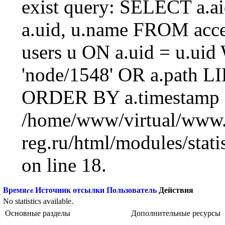
exist query: SELECT a.aid
a.uid, u.name FROM acc
users u ON a.uid = u.ui
'node/1548' OR a.path L
ORDER BY a.timestamp 
/home/www/virtual/www.
reg.ru/html/modules/statis
on line 18.
Время
Источник отсылки
Пользователь
Действия
No statistics available.
Основные разделы
Дополнительные ресурсы