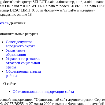
g' doesn't exist query: SELECT a.aid, a.timestamp, a.url, a.uid, u.name
 u ON a.uid = u.uid WHERE a.path = 'node/161686' OR a.path LIK
stamp DESC LIMIT 0, 30 in /home/www/virtual/www.sergiev-
cs.pages.inc on line 18.
атель
Действия
ополнительные ресурсы
Совет депутатов
городского округа
Управление
образования
Управление развития
отраслей социальной
сферы
Общественная палата
района
О сайте
Об использовании информации сайта
ассовой информации: "Официальный сайт администрации Сергиев
 ФС77-78255 от 27 марта 2020 г. выдано Федеральной службой п