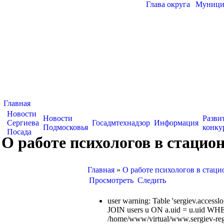
Глава округа
|
Муницип
Главная
Новости
Новости
Разви
Сергиева
Госадмтехнадзор
Информация
Подмосковья
конку
Посада
О работе психологов в стаци
Главная
»
О работе психологов в стац
Просмотреть
Следить
user warning: Table 'sergiev.acce
JOIN users u ON a.uid = u.uid WHE
/home/www/virtual/www.sergiev-reg.ru