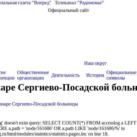
альная газета "Вперед"
|
Телеканал "Радонежье"
Официальный сайт
Наш округ
тие
Общественные
Официальные
Деятельность
История
ренции
организации
символы
онаре Сергиево-Посадской боль
ионаре Сергиево-Посадской больницы
sslog' doesn't exist query: SELECT COUNT(*) FROM accesslog a LEFT
RE a.path = 'node/161686' OR a.path LIKE 'node/161686/%' in
/html/modules/statistics/statistics.pages.inc on line 18.