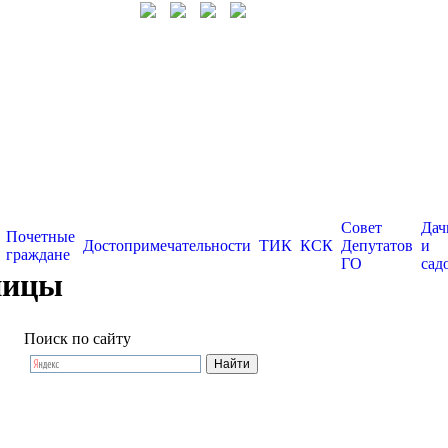
Совет
Дач
Почетные
Достопримечательности
ТИК
КСК
Депутатов
и
граждане
ГО
сад
ницы
Поиск по сайту