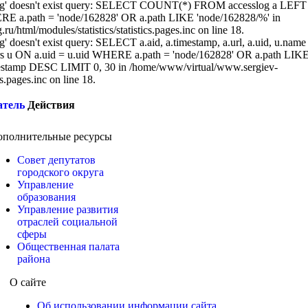
sslog' doesn't exist query: SELECT COUNT(*) FROM accesslog a LEFT
RE a.path = 'node/162828' OR a.path LIKE 'node/162828/%' in
/html/modules/statistics/statistics.pages.inc on line 18.
g' doesn't exist query: SELECT a.aid, a.timestamp, a.url, a.uid, u.name
 u ON a.uid = u.uid WHERE a.path = 'node/162828' OR a.path LIK
stamp DESC LIMIT 0, 30 in /home/www/virtual/www.sergiev-
cs.pages.inc on line 18.
атель
Действия
ополнительные ресурсы
Совет депутатов
городского округа
Управление
образования
Управление развития
отраслей социальной
сферы
Общественная палата
района
О сайте
Об использовании информации сайта