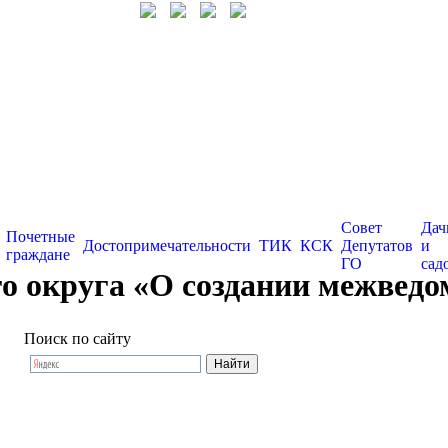
Совет
Дач
Почетные
Достопримечательности
ТИК
КСК
Депутатов
и
граждане
ГО
сад
о округа «О создании межведо
Поиск по сайту