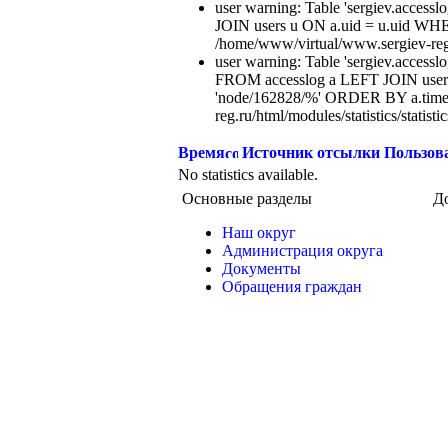
user warning: Table 'sergiev.acce
JOIN users u ON a.uid = u.uid WHE
/home/www/virtual/www.sergiev-reg.ru
user warning: Table 'sergiev.accesslo
FROM accesslog a LEFT JOIN users
'node/162828/%' ORDER BY a.time
reg.ru/html/modules/statistics/statisti
Время
Источник отсылки
Пользов
No statistics available.
Основные разделы
Д
Наш округ
Администрация округа
Документы
Обращения граждан