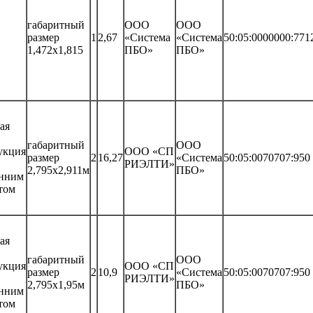
габаритный
ООО
ООО
размер
1
2,67
«Система
«Система
50:05:0000000:771
1,472х1,815
ПБО»
ПБО»
ая
габаритный
ООО
укция
ООО «СП
размер
2
16,27
«Система
50:05:0070707:950
РИЭЛТИ»
2,795х2,911м
ПБО»
енним
том
ая
габаритный
ООО
укция
ООО «СП
размер
2
10,9
«Система
50:05:0070707:950
РИЭЛТИ»
2,795х1,95м
ПБО»
енним
том