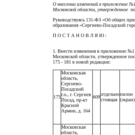
О внесении изменений в приложение №1
Московской области, утвержденное по
Руководствуясь 131-ФЗ «Об общих при
образования «Сергиево-Посадский горо
П О С Т А Н О В Л Я Ю :
1. Внести изменения в приложение №1
Московской области, утвержденное пос
175 - 181 в новой редакции:
Московская
область,
Сергиево-
Посадский
отдельно
пилон
г.о., г. Сергиев
175
609
стоящая
(экран)
Посад, пр-кт
Красной
Армии, д. 164
Московская
область,