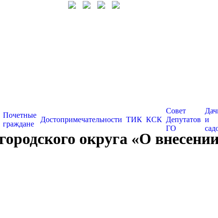
Совет
Дач
Почетные
Достопримечательности
ТИК
КСК
Депутатов
и
граждане
ГО
сад
городского округа «О внесении