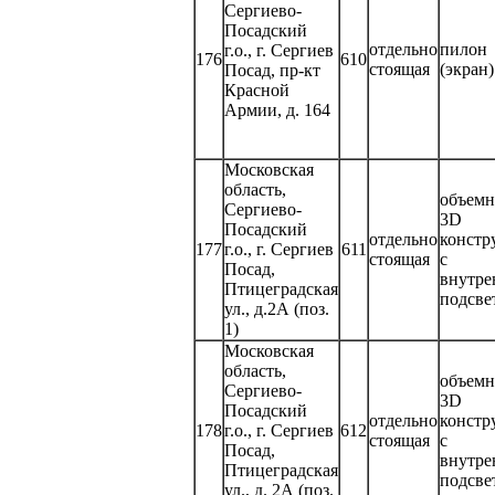
Сергиево-
Посадский
отдельно
пилон
г.о., г. Сергиев
176
610
стоящая
(экран)
Посад, пр-кт
Красной
Армии, д. 164
Московская
область,
объемн
Сергиево-
3D
Посадский
отдельно
констр
177
г.о., г. Сергиев
611
стоящая
с
Посад,
внутр
Птицеградская
подсве
ул., д.2А (поз.
1)
Московская
область,
объемн
Сергиево-
3D
Посадский
отдельно
констр
178
г.о., г. Сергиев
612
стоящая
с
Посад,
внутр
Птицеградская
подсве
ул., д. 2А (поз.