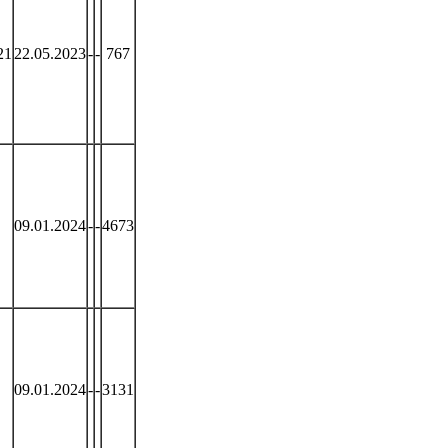
21
22.05.2023
-
-
767
09.01.2024
-
-
4673
09.01.2024
-
-
3131