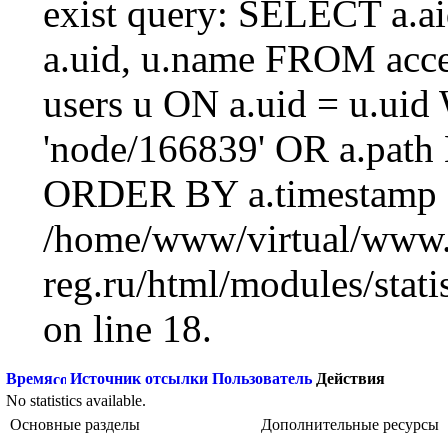
exist query: SELECT a.aid
a.uid, u.name FROM acc
users u ON a.uid = u.ui
'node/166839' OR a.path
ORDER BY a.timestamp 
/home/www/virtual/www.
reg.ru/html/modules/statis
on line 18.
Время
Источник отсылки
Пользователь
Действия
No statistics available.
Основные разделы
Дополнительные ресурсы