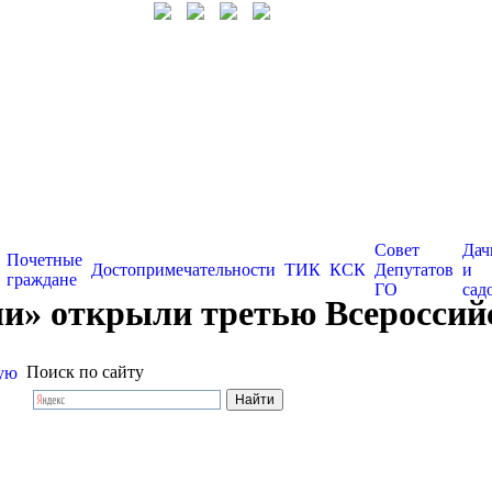
Совет
Дач
Почетные
Достопримечательности
ТИК
КСК
Депутатов
и
граждане
ГО
сад
и» открыли третью Всероссийс
Поиск по сайту
кую