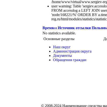
/home/www/virtual/www.sergiev-reg.ru
user warning: Table 'sergiev.accesslo
FROM accesslog a LEFT JOIN users
'node/168221/%' ORDER BY a.time
reg.ru/html/modules/statistics/statisti
Время
Источник отсылки
Пользов
No statistics available.
Основные разделы
Д
Наш округ
Администрация округа
Документы
Обращения граждан
© 2008-2024 Наименование средства м