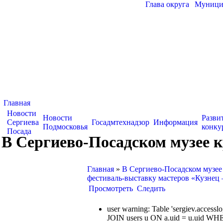
Глава округа
|
Муницип
Главная
Новости
Новости
Разви
Сергиева
Госадмтехнадзор
Информация
Подмосковья
конку
Посада
В Сергиево-Посадском музее 
Главная
»
В Сергиево-Посадском музее
фестиваль-выставку мастеров «Кузнец 
Просмотреть
Следить
user warning: Table 'sergiev.acce
JOIN users u ON a.uid = u.uid WHE