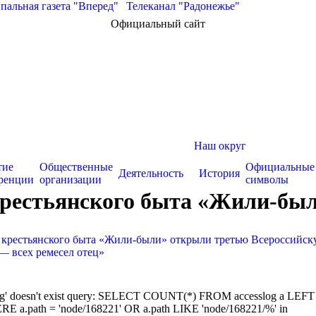
альная газета "Вперед"
|
Телеканал "Радонежье"
Официальный сайт
Наш округ
тие
Общественные
Официальные
Деятельность
История
ренции
организации
символы
крестьянского быта «Жили-был
 крестьянского быта «Жили-были» открыли третью Всероссийс
— всех ремесел отец»
sslog' doesn't exist query: SELECT COUNT(*) FROM accesslog a LEFT
RE a.path = 'node/168221' OR a.path LIKE 'node/168221/%' in