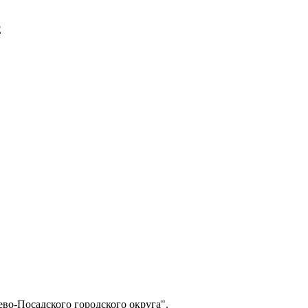
E
о-Посадского городского округа".