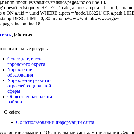
/html/modules/statistics/statistics.pages.inc on line 18.
g' doesn't exist query: SELECT a.aid, a.timestamp, a.url, a.uid, u.name
 u ON a.uid = u.uid WHERE a.path = 'node/168221' OR a.path LIK
stamp DESC LIMIT 0, 30 in /home/www/virtual/www.sergiev-
cs.pages.inc on line 18.
атель
Действия
ополнительные ресурсы
Совет депутатов
городского округа
Управление
образования
Управление развития
отраслей социальной
сферы
Общественная палата
района
О сайте
Об использовании информации сайта
ассовой информации: "Официальный сайт администрации Сергиев