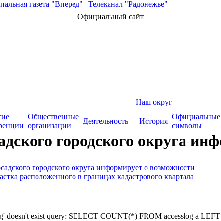
альная газета "Вперед"
|
Телеканал "Радонежье"
Официальный сайт
Наш округ
тие
Общественные
Официальные
Деятельность
История
ренции
организации
символы
ского городского округа инфо
адского городского округа информирует о возможности
частка расположенного в границах кадастрового квартала
sslog' doesn't exist query: SELECT COUNT(*) FROM accesslog a LEFT