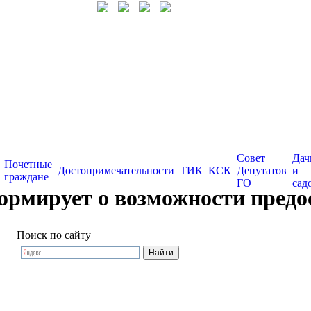
Совет
Дач
Почетные
Достопримечательности
ТИК
КСК
Депутатов
и
граждане
ГО
сад
рмирует о возможности предост
Поиск по сайту