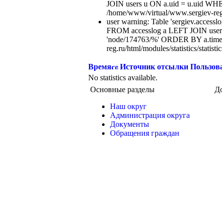
JOIN users u ON a.uid = u.uid WHE
/home/www/virtual/www.sergiev-reg.ru
user warning: Table 'sergiev.accesslo
FROM accesslog a LEFT JOIN users
'node/174763/%' ORDER BY a.time
reg.ru/html/modules/statistics/statisti
Время
Источник отсылки
Пользов
No statistics available.
Основные разделы
Д
Наш округ
Администрация округа
Документы
Обращения граждан