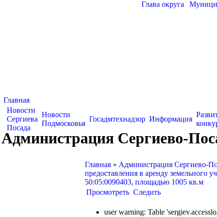
Глава округа
|
Муницип
Главная
Новости
Новости
Разви
Сергиева
Госадмтехнадзор
Информация
Подмосковья
конку
Посада
Администрация Сергиево-Посад
Главная
»
Администрация Сергиево-Пос
предоставления в аренду земельного у
50:05:0090403, площадью 1005 кв.м
Просмотреть
Следить
user warning: Table 'sergiev.acce