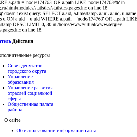
RE a.path = 'node/174763' OR a.path LIKE 'node/174763/%' in
/html/modules/statistics/statistics.pages.inc on line 18.
g' doesn't exist query: SELECT a.aid, a.timestamp, a.url, a.uid, u.name
 u ON a.uid = u.uid WHERE a.path = 'node/174763' OR a.path LIK
stamp DESC LIMIT 0, 30 in /home/www/virtual/www.sergiev-
cs.pages.inc on line 18.
атель
Действия
ополнительные ресурсы
Совет депутатов
городского округа
Управление
образования
Управление развития
отраслей социальной
сферы
Общественная палата
района
О сайте
Об использовании информации сайта