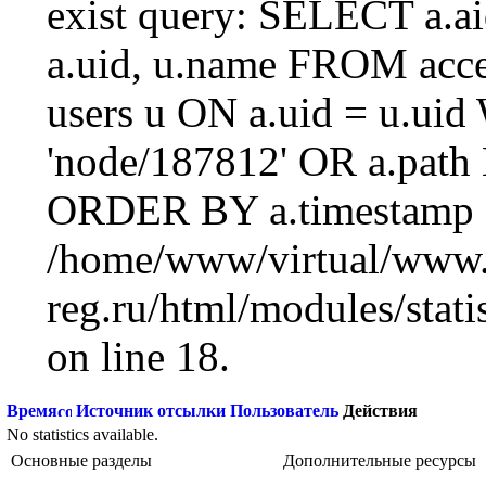
exist query: SELECT a.aid
a.uid, u.name FROM acc
users u ON a.uid = u.ui
'node/187812' OR a.path
ORDER BY a.timestamp 
/home/www/virtual/www.
reg.ru/html/modules/statis
on line 18.
Время
Источник отсылки
Пользователь
Действия
No statistics available.
Основные разделы
Дополнительные ресурсы