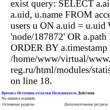
exist query: SELECT a.aid
a.uid, u.name FROM acc
users u ON a.uid = u.ui
'node/187872' OR a.path
ORDER BY a.timestamp 
/home/www/virtual/www.
reg.ru/html/modules/statis
on line 18.
Время
Источник отсылки
Пользователь
Действия
No statistics available.
Основные разделы
Дополнительные ресурсы