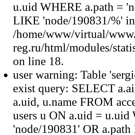
u.uid WHERE a.path = 'n
LIKE 'node/190831/%' in
/home/www/virtual/www.
reg.ru/html/modules/statis
on line 18.
user warning: Table 'sergi
exist query: SELECT a.aid
a.uid, u.name FROM acc
users u ON a.uid = u.ui
'node/190831' OR a.path