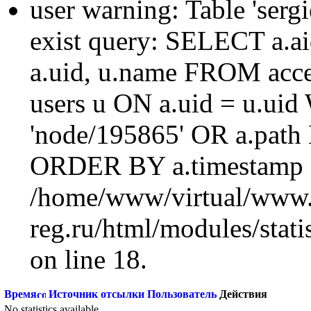
user warning: Table 'sergi
exist query: SELECT a.aid
a.uid, u.name FROM acc
users u ON a.uid = u.ui
'node/195865' OR a.path
ORDER BY a.timestamp 
/home/www/virtual/www.
reg.ru/html/modules/statis
on line 18.
Время
Источник отсылки
Пользователь
Действия
No statistics available.