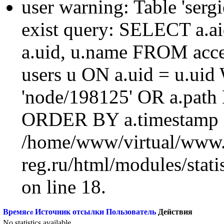
user warning: Table 'sergi
exist query: SELECT a.aid
a.uid, u.name FROM acc
users u ON a.uid = u.ui
'node/198125' OR a.path
ORDER BY a.timestamp 
/home/www/virtual/www.
reg.ru/html/modules/statis
on line 18.
Время
Источник отсылки
Пользователь
Действия
No statistics available.