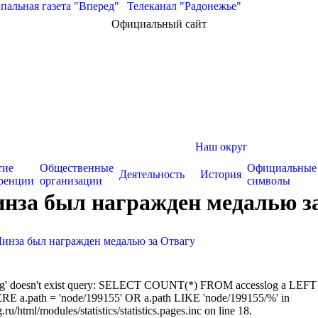
альная газета "Вперед"
|
Телеканал "Радонежье"
Официальный сайт
Наш округ
тие
Общественные
Официальные
Деятельность
История
ренции
организации
символы
нза был награжден медалью з
инза был награжден медалью за Отвагу
sslog' doesn't exist query: SELECT COUNT(*) FROM accesslog a LEFT
RE a.path = 'node/199155' OR a.path LIKE 'node/199155/%' in
/html/modules/statistics/statistics.pages.inc on line 18.