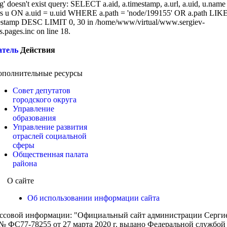
g' doesn't exist query: SELECT a.aid, a.timestamp, a.url, a.uid, u.name
 u ON a.uid = u.uid WHERE a.path = 'node/199155' OR a.path LIK
stamp DESC LIMIT 0, 30 in /home/www/virtual/www.sergiev-
cs.pages.inc on line 18.
атель
Действия
ополнительные ресурсы
Совет депутатов
городского округа
Управление
образования
Управление развития
отраслей социальной
сферы
Общественная палата
района
О сайте
Об использовании информации сайта
ассовой информации: "Официальный сайт администрации Сергиев
 ФС77-78255 от 27 марта 2020 г. выдано Федеральной службой п