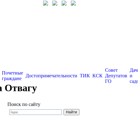
Совет
Дач
Почетные
Достопримечательности
ТИК
КСК
Депутатов
и
граждане
ГО
сад
а Отвагу
Поиск по сайту