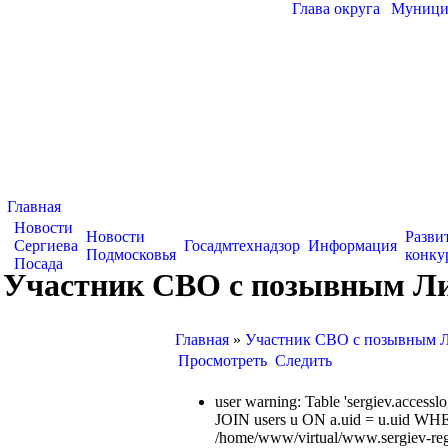
Глава округа
|
Муницип
Главная
Новости
Новости
Разви
Сергиева
Госадмтехнадзор
Информация
Подмосковья
конку
Посада
Участник СВО с позывным Ли
Главная
»
Участник СВО с позывным Л
Просмотреть
Следить
user warning: Table 'sergiev.acce
JOIN users u ON a.uid = u.uid WHE
/home/www/virtual/www.sergiev-reg.ru