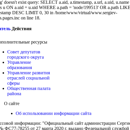
g' doesn't exist query: SELECT a.aid, a.timestamp, a.url, a.uid, u.name
 u ON a.uid = u.uid WHERE a.path = 'node/199513' OR a.path LIK
stamp DESC LIMIT 0, 30 in /home/www/virtual/www.sergiev-
cs.pages.inc on line 18.
атель
Действия
ополнительные ресурсы
Совет депутатов
городского округа
Управление
образования
Управление развития
отраслей социальной
сферы
Общественная палата
района
О сайте
Об использовании информации сайта
ассовой информации: "Официальный сайт администрации Сергиев
 ФС77-78255 от 27 марта 2020 г. выдано Федеральной службой п