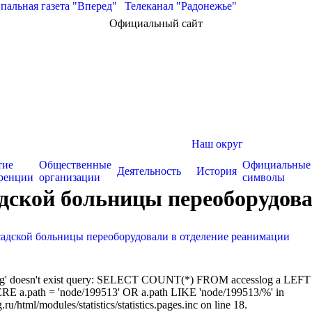
альная газета "Вперед"
|
Телеканал "Радонежье"
Официальный сайт
Наш округ
тие
Общественные
Официальные
Деятельность
История
ренции
организации
символы
дской больницы переоборудова
адской больницы переоборудовали в отделение реанимации
sslog' doesn't exist query: SELECT COUNT(*) FROM accesslog a LEFT
RE a.path = 'node/199513' OR a.path LIKE 'node/199513/%' in
/html/modules/statistics/statistics.pages.inc on line 18.