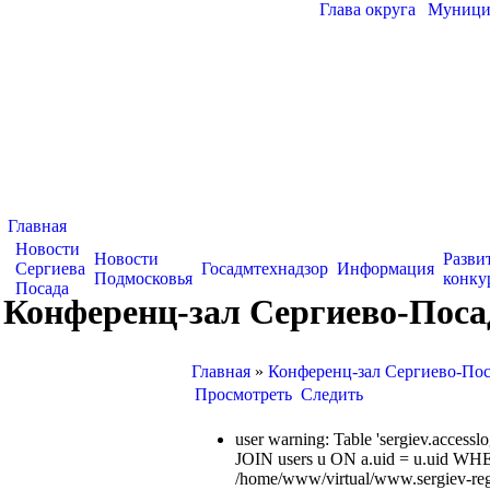
Глава округа
|
Муницип
Главная
Новости
Новости
Разви
Сергиева
Госадмтехнадзор
Информация
Подмосковья
конку
Посада
Конференц-зал Сергиево-Поса
Главная
»
Конференц-зал Сергиево-Пос
Просмотреть
Следить
user warning: Table 'sergiev.acce
JOIN users u ON a.uid = u.uid WHE
/home/www/virtual/www.sergiev-reg.ru