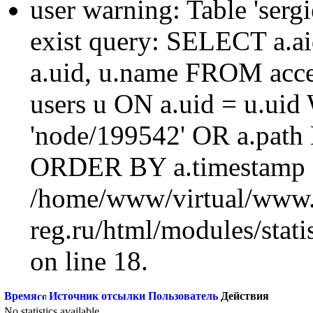
user warning: Table 'sergi
exist query: SELECT a.aid
a.uid, u.name FROM acc
users u ON a.uid = u.ui
'node/199542' OR a.path
ORDER BY a.timestamp 
/home/www/virtual/www.
reg.ru/html/modules/statis
on line 18.
Время
Источник отсылки
Пользователь
Действия
No statistics available.