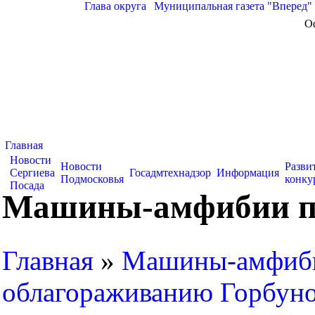
Глава округа
|
Муниципальная газета "Вперед"
О
Главная
Новости
Новости
Разви
Сергиева
Госадмтехнадзор
Информация
Подмосковья
конку
Посада
Машины-амфибии при
Главная
»
Машины-амфиби
облагораживанию Горбуно