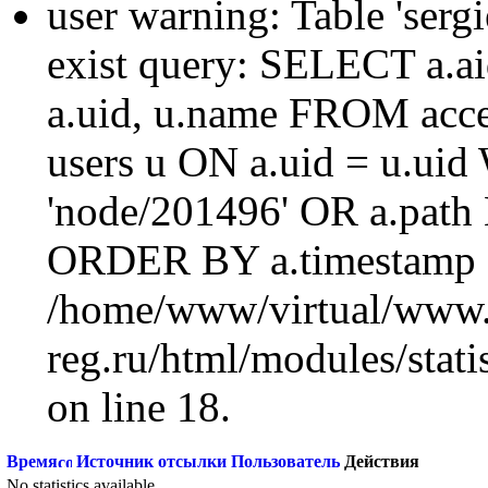
user warning: Table 'sergi
exist query: SELECT a.aid
a.uid, u.name FROM acc
users u ON a.uid = u.ui
'node/201496' OR a.path
ORDER BY a.timestamp 
/home/www/virtual/www.
reg.ru/html/modules/statis
on line 18.
Время
Источник отсылки
Пользователь
Действия
No statistics available.