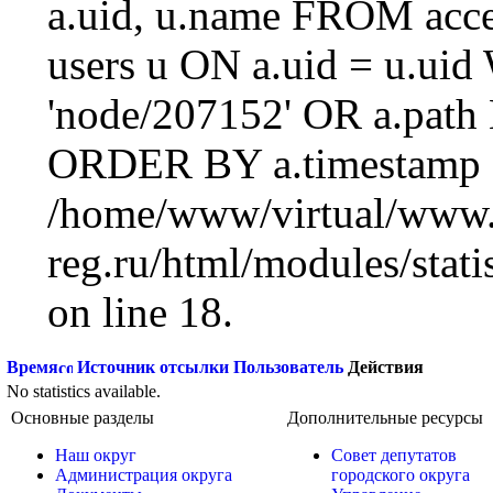
a.uid, u.name FROM acc
users u ON a.uid = u.ui
'node/207152' OR a.path
ORDER BY a.timestamp 
/home/www/virtual/www.
reg.ru/html/modules/statis
on line 18.
Время
Источник отсылки
Пользователь
Действия
No statistics available.
Основные разделы
Дополнительные ресурсы
Наш округ
Совет депутатов
Администрация округа
городского округа