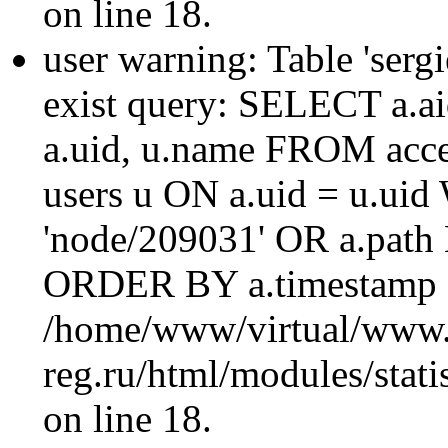
on line 18.
user warning: Table 'sergi
exist query: SELECT a.aid
a.uid, u.name FROM acc
users u ON a.uid = u.ui
'node/209031' OR a.path
ORDER BY a.timestamp 
/home/www/virtual/www.
reg.ru/html/modules/statis
on line 18.