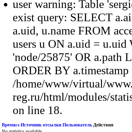
user warning: Table 'sergi
exist query: SELECT a.aid
a.uid, u.name FROM acc
users u ON a.uid = u.ui
'node/25875' OR a.path 
ORDER BY a.timestamp 
/home/www/virtual/www.
reg.ru/html/modules/statis
on line 18.
Время
Источник отсылки
Пользователь
Действия
No statistics available.