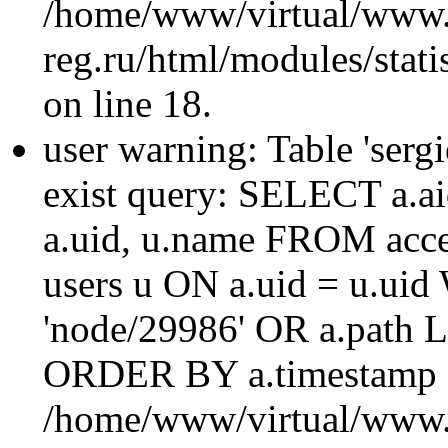
/home/www/virtual/www.
reg.ru/html/modules/statis
on line 18.
user warning: Table 'sergi
exist query: SELECT a.aid
a.uid, u.name FROM acc
users u ON a.uid = u.ui
'node/29986' OR a.path 
ORDER BY a.timestamp 
/home/www/virtual/www.