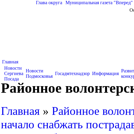
Глава округа
|
Муниципальная газета "Вперед"
О
Главная
Новости
Новости
Разви
Сергиева
Госадмтехнадзор
Информация
Подмосковья
конку
Посада
Районное волонтерс
Главная
»
Районное волон
начало снабжать пострада