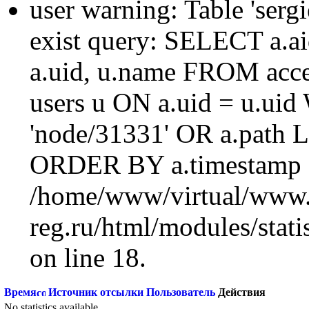
user warning: Table 'sergi
exist query: SELECT a.aid
a.uid, u.name FROM acc
users u ON a.uid = u.ui
'node/31331' OR a.path 
ORDER BY a.timestamp 
/home/www/virtual/www.
reg.ru/html/modules/statis
on line 18.
Время
Источник отсылки
Пользователь
Действия
No statistics available.