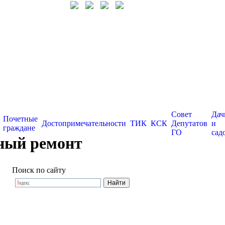
Совет
Дач
Почетные
Достопримечательности
ТИК
КСК
Депутатов
и
граждане
ГО
сад
ьный ремонт
Поиск по сайту