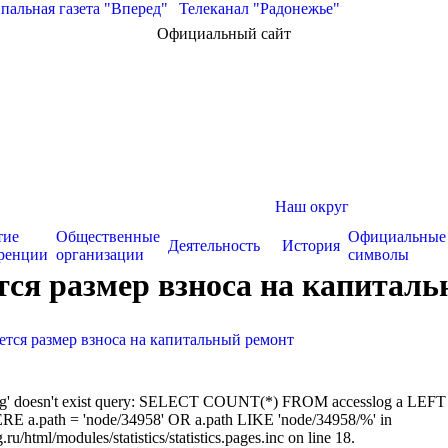
альная газета "Вперед"
|
Телеканал "Радонежье"
Официальный сайт
Наш округ
тие
Общественные
Официальные
Деятельность
История
ренции
организации
символы
тся размер взноса на капитал
ется размер взноса на капитальный ремонт
sslog' doesn't exist query: SELECT COUNT(*) FROM accesslog a LEFT
RE a.path = 'node/34958' OR a.path LIKE 'node/34958/%' in
/html/modules/statistics/statistics.pages.inc on line 18.