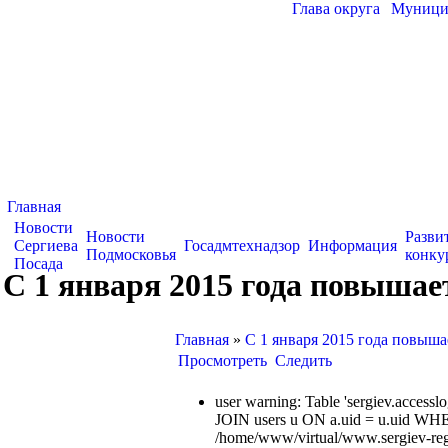
Глава округа
|
Муницип
Главная
Новости
Новости
Разви
Сергиева
Госадмтехнадзор
Информация
Подмосковья
конку
Посада
С 1 января 2015 года повышае
Главная
»
С 1 января 2015 года повыша
Просмотреть
Следить
user warning: Table 'sergiev.acce
JOIN users u ON a.uid = u.uid WHE
/home/www/virtual/www.sergiev-reg.ru