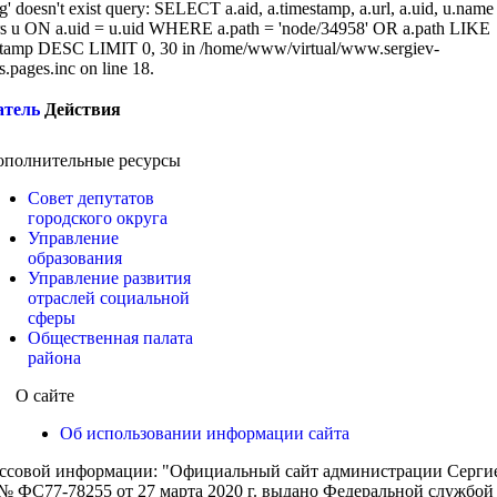
g' doesn't exist query: SELECT a.aid, a.timestamp, a.url, a.uid, u.name
 u ON a.uid = u.uid WHERE a.path = 'node/34958' OR a.path LIKE
tamp DESC LIMIT 0, 30 in /home/www/virtual/www.sergiev-
cs.pages.inc on line 18.
атель
Действия
ополнительные ресурсы
Совет депутатов
городского округа
Управление
образования
Управление развития
отраслей социальной
сферы
Общественная палата
района
О сайте
Об использовании информации сайта
ассовой информации: "Официальный сайт администрации Сергиев
 ФС77-78255 от 27 марта 2020 г. выдано Федеральной службой п